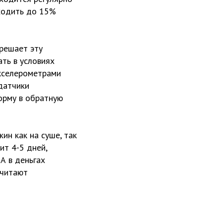
оходить до 15%
решает эту
ть в условиях
акселерометрами
 датчики
орму в обратную
н как на суше, так
ит 4-5 дней,
А в деньгах
считают