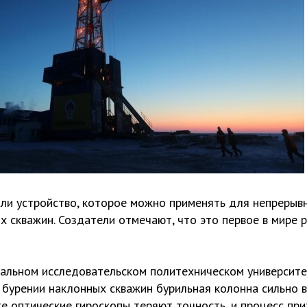
ли устройство, которое можно применять для непрерыв
 скважин. Создатели отмечают, что это первое в мире 
альном исследовательском политехническом университ
и бурении наклонных скважин бурильная колонна сильно 
те оптические гироскопы теряют точность, и процесс пр