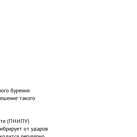
ного бурения
решение такого
ете (ПНИПУ)
вибрирует от ударов
иходится регулярно