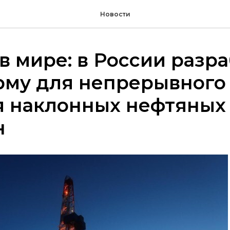
Новости
в мире: в России разр
рму для непрерывного
я наклонных нефтяных
н