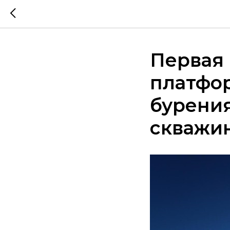
Первая 
платфо
бурени
скважи