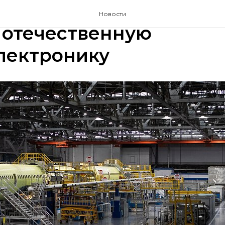
ийские самолеты реши
Новости
 отечественную
лектронику