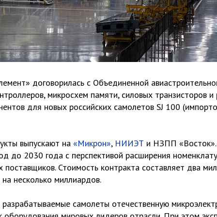
Элемент» договорилась с Объединенной авиастроительно
нтроллеров, микросхем памяти, силовых транзисторов и 
нентов для новых российских самолетов SJ 100 (импорт
укты выпускают на
«Микрон»
,
НИИЭТ
и НЗПП «Восток».
од до 2030 года с перспективой расширения номенклату
 поставщиков. Стоимость контракта составляет два мил
 на несколько миллиардов.
а разрабатываемые самолеты отечественную микроэлектр
к оборудования мировых лидеров отрасли. При этом экс