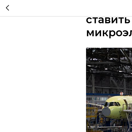
В росс
ставить
микроэ