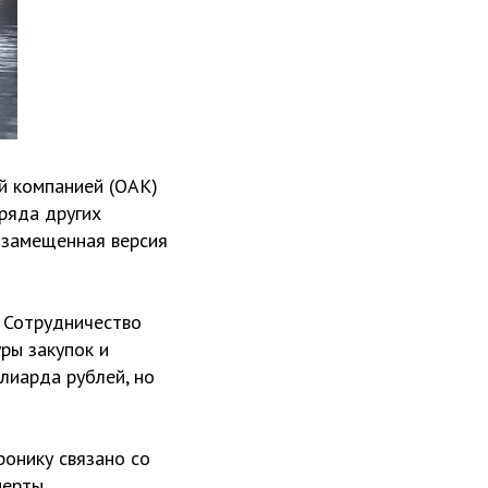
й компанией (ОАК)
ряда других
озамещенная версия
 Сотрудничество
ры закупок и
лиарда рублей, но
онику связано со
перты