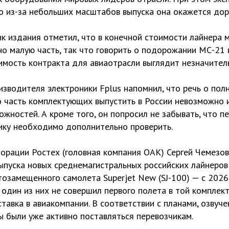
о из-за небольших масштабов выпуска она окажется дор
к издания отметил, что в конечной стоимости лайнера 
о малую часть, так что говорить о подорожании МС-21 и
имость контракта для авиаотрасли выглядит незначител
зводителя электроники Fplus напомнил, что речь о пол
о часть комплектующих выпустить в России невозможно 
ожностей. А кроме того, он попросил не забывать, что п
ику необходимо дополнительно проверить.
порации Ростех (головная компания ОАК) Сергей Чемезо
ыпуска новых среднемагистральных российских лайнеров
озамещенного самолета Superjet New (SJ-100) — с 2026 
 один из них не совершил первого полета в той комплект
ставка в авиакомпании. В соответствии с планами, озвуче
 были уже активно поставляться перевозчикам.